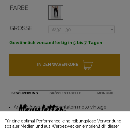
FARBE
GRÖSSE
Gewöhnlich versandfertig in 5 bis 7 Tagen
IN DEN WARENKORB
BESCHREIBUNG
GRÖSSENTABELLE
MEINUNG
Newsletter
Art der Ausrüstung : pantalon moto vintage
Erhalten Sie 5€ Rabatt auf Ihre erste
Für eine optimal Performance, eine reibungslose Verwendung
Bestellung, indem Sie sich anmelden und
sozialer Medien und aus Werbezwecken empfiehlt dir dieser
über die neuesten Vintage Motors-