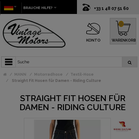
BRAUCHE HILFE?
+33 1 48 07 51 60
0
KONTO
WARENKORB
MANN
Motorradhose
Textil-Hose
Straight Fit Hosen für Damen - Riding Culture
STRAIGHT FIT HOSEN FÜR
DAMEN - RIDING CULTURE