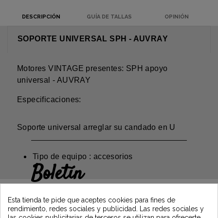
DESCRIPCIÓN
GUÍA DE TALLAS
OPINIÓN
SOPORTE UNIVERSAL SPH - AUVRAY
Motores VINTAGE presentes: SPH apoyo
universal - AUVRAY
Especificaciones:
Soporte universal arreglar su candado en U
Tipo de equipo : accesorios
Boletín
Gane un 5€ en su primer pedido
suscribiéndose y manténgase informado de
Esta tienda te pide que aceptes cookies para fines de
las últimas noticias de Vintage Motors
rendimiento, redes sociales y publicidad. Las redes sociales y
las cookies publicitarias de terceros se utilizan para ofrecerte