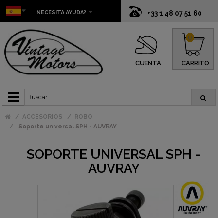
NECESITA AYUDA?
+33 1 48 07 51 60
0
CUENTA
CARRITO
ACCESORIOS
ROBO
Soporte universal SPH - AUVRAY
SOPORTE UNIVERSAL SPH -
AUVRAY