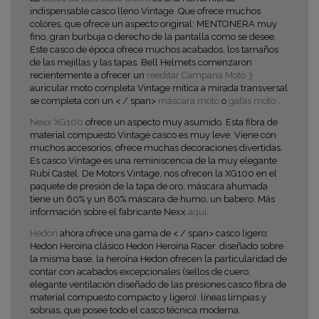
indispensable casco lleno Vintage. Que ofrece muchos
colores, que ofrece un aspecto original: MENTONERA muy
fino, gran burbuja o derecho de la pantalla como se desee.
Este casco de época ofrece muchos acabados, los tamaños
de las mejillas y las tapas.
Bell Helmets
comenzaron
recientemente a ofrecer un
reeditar Campana Moto 3
auricular
moto completa
Vintage
mítica a
mirada transversal
se completa con un
< / span>
máscara moto
o
gafas moto
.
Nexx XG100
ofrece un aspecto muy asumido. Esta fibra de
material compuesto Vintage casco es muy leve. Viene con
muchos accesorios, ofrece muchas decoraciones divertidas.
Es
casco Vintage
es una reminiscencia de la muy elegante
Rubí Castel. De Motors Vintage, nos ofrecen la XG100 en el
paquete de presión de la tapa de oro, máscara ahumada
tiene un 60% y un 80% máscara de humo, un babero. Más
información sobre el fabricante Nexx
aquí.
Hedon
ahora ofrece una gama de
< / span>
casco ligero:
Hedon Heroína clásico
Hedon Heroína Racer.
diseñado sobre
la misma base, la heroína Hedon ofrecen la particularidad de
contar con acabados excepcionales (sellos de cuero,
elegante ventilación diseñado de las presiones
casco fibra de
material compuesto compacto y ligero). líneas limpias y
sobrias, que posee todo el casco técnica moderna.