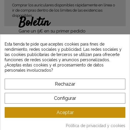
Comprar los auriculares disponibles rápidamente en línea o
ir de compras dentro de los límites de las existencias
disponibles.
Boletín
Gane un 5€ en su primer pedido
suscribiéndose y manténgase informado de
las últimas noticias de Vintage Motors
Esta tienda te pide que aceptes cookies para fines de
rendimiento, redes sociales y publicidad. Las redes sociales y
las cookies publicitarias de terceros se utilizan para ofrecerte
funciones de redes sociales y anuncios personalizados.
*Dès 99€ d'achat. En vous abonnant à notre newsletter, vous reconnaissez avoir pris
¿Aceptas estas cookies y el procesamiento de datos
connaissance de notre politique de gestion des données personnelles et vous
personales involucrados?
l'acceptez.
Rechazar
A PROPÓSITO DE VINTAGE
Configurar
SERVICIO AL CLIENTE
Aceptar
ÚLTIMAS NOTICIAS
Mentions légales
-
CGV
-
Gestion des données
-
Plan du site
Política de privacidad y cookies
Copyright © Vintage Motors 2025