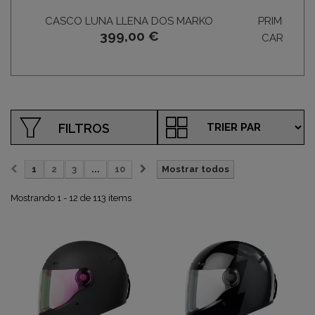
CASCO LUNA LLENA DOS MARKO
PRIMER TR
399,00 €
CARBÓN 
336
FILTROS
1
2
3
...
10
Mostrar todos
Mostrando 1 - 12 de 113 items