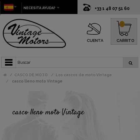
NECESITA AYUDA?
+33 1 48 07 51 60
0
CUENTA
CARRITO
CASCO DE MOTO
Los cascos de moto Vintage
casco lleno moto Vintage
casco lleno moto Vintage