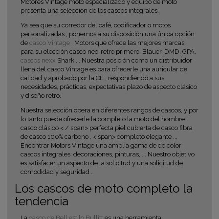
Motores Vintage moto especializado y equipo de moto
presenta una selección de los cascos integrales.
Ya sea que su
corredor del café, codificador o
motos
personalizadas , ponemos a su disposición una única opción
de
casco Vintage
.
Motors que ofrece las mejores marcas
para su elección
casco neo-retro
primero, Blauer, DMD, GPA,
cascos nexx
Shark ... Nuestra posición como un
distribuidor
llena del casco Vintage es para ofrecerle una
auricular de
calidad
y
aprobado por la CE , respondiendo a sus
necesidades, prácticas, expectativas plazo de
aspecto clásico
y
diseño retro.
Nuestra selección opera en diferentes rangos de cascos, y por
lo tanto puede ofrecerle la
completo la moto del hombre
casco
clásico
< / span> perfecta
piel cubierta de casco
fibra
de casco 100% carbono , < span> completo elegante ...
Encontrar Motors Vintage una amplia gama de
de color
cascos integrales:
decoraciones, pinturas, ... Nuestro objetivo
es satisfacer un aspecto de la solicitud y una solicitud de
comodidad y seguridad
.
Los cascos de moto completo la
tendencia
La
casco de Bell estilo Bullitt
es una herramienta