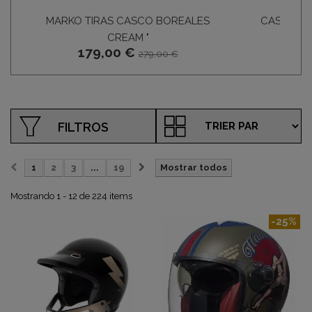
MARKO TIRAS CASCO BOREALES
CASCO JE
149
CREAM "
179,00 €
279,00 €
FILTROS
1
2
3
...
19
Mostrar todos
Mostrando 1 - 12 de 224 items
-25%