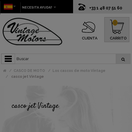
NECESITA AYUDA?
+33 1 48 07 51 60
0
CUENTA
CARRITO
CASCO DE MOTO
Los cascos de moto Vintage
casco jet Vintage
casco jet Vintage