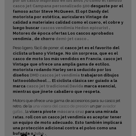
por un casco inspirado en los años 70 como el famoso
casco jet
Campana personalizado 500
desgaste por el
famoso actor Steve McQueen. El opt Dandy del
motorista por
estética, auriculares Vintage de
calidad a materiales
calidad como el cuero, el cobre y
luego buscar
cascos vendimia Hedon epicurist
.
Motores de época ofertas
Los cascos aprobados
vendimia , de chorro
demi-jet casco
.
Peso ligero, fácil de poner, el
casco jet es el favorito del
ciclista urbano y Vintage. No sin sorpresa, que es el
casco de moto los más vendidos en Francia. casco jet
Vintage que ofrece una amplia gama de estilos.
motorista rodando Harley será seducido por los
diseños
DMD cascos jet vendimia
trabajaron dibujos
tattoooldschool ...
El ciclista clásica ser guiado a la
marca
casco jet tradicional Davida
marca esencial,
mientras que
jinete caballero que respeta.
Motors que ofrece una gama de accesorios para su casco jet
retro, de la
una visera del casco de presión
un par
aviador
gafas
, la
visera pivote
máscara cruz
para una mirada
ratas.
roll con un
casco jet vendimia es aceptar tener
un
equipo de moto adecuado. Esto también implicará
una protección adicional contra el polvo como una
bufanda o
tubo
.