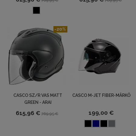
769,95 €
769,95 €
-20%
CASCO SZ/R VAS MATT
CASCO M-JET FIBER-MÂRKÖ
GREEN - ARAI
199,00 €
615,96 €
769,95 €