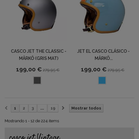
CASCO JET THE CLASSIC -
JET EL CASCO CLÁSICO -
MÂRKÖ (GRIS MAT)
MÂRKÖ...
199,00 €
199,00 €
279,95 €
279,95 €
1
2
3
...
19
Mostrar todos
Mostrando 1 - 12 de 224 items
casco jet Vintage