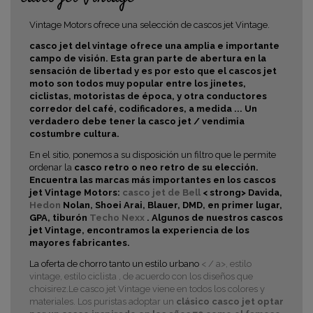
Vintage Motors ofrece una selección de cascos jet Vintage.
casco jet del vintage ofrece una amplia e importante
campo de visión. Esta gran parte de abertura en la
sensación de libertad y es por esto que el
cascos jet
moto son todos muy popular entre los
jinetes,
ciclistas, motoristas de época, y otra
conductores
corredor del café, codificadores, a medida
... Un
verdadero debe tener la
casco jet / vendimia
costumbre cultura.
En el sitio, ponemos a su disposición un filtro que le permite
ordenar la
casco retro o neo retro de su elección.
Encuentra las marcas más importantes en los cascos
jet Vintage Motors:
casco jet de Bell
< strong> Davida,
Hedon
Nolan, Shoei Arai, Blauer, DMD, en primer lugar,
GPA, tiburón
Techo
Nexx
. Algunos de nuestros cascos
jet Vintage, encontramos la experiencia de los
mayores fabricantes.
La oferta de chorro tanto un estilo urbano
< / a>, estilo
vintage, estilo
ciclista , de acuerdo con los diseños que
choisirez.Le casco jet Vintage viene en todos los colores y
materiales. Los puristas adoptar un
clásico casco jet optar