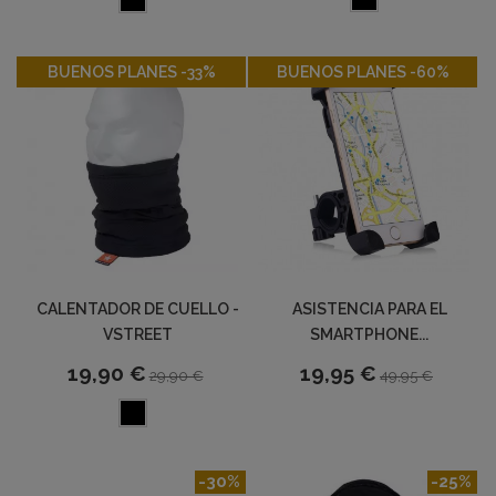
-33%
-60%
BUENOS PLANES -33%
BUENOS PLANES -60%
CALENTADOR DE CUELLO -
ASISTENCIA PARA EL
VSTREET
SMARTPHONE...
19,90 €
19,95 €
29,90 €
49,95 €
-30%
-25%