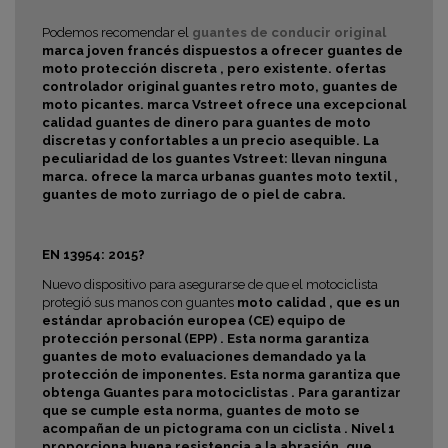
Podemos recomendar el
guantes de conducir original
marca joven francés dispuestos a ofrecer
guantes de
moto protección discreta , pero existente. ofertas
controlador original
guantes retro moto, guantes de
moto picantes. marca Vstreet ofrece una excepcional
calidad guantes de dinero para guantes de moto
discretas y confortables a un precio asequible. La
peculiaridad de los guantes Vstreet: llevan ninguna
marca. ofrece la marca urbanas guantes
moto textil ,
guantes de moto zurriago de o
piel de cabra.
EN 13954: 2015?
Nuevo dispositivo para asegurarse de que el motociclista
protegió sus manos con guantes
moto calidad , que es un
estándar
aprobación europea (CE)
equipo de
protección personal (EPP) . Esta norma garantiza
guantes de moto evaluaciones demandado ya la
protección de imponentes. Esta norma garantiza que
obtenga
Guantes para motociclistas . Para garantizar
que se cumple esta norma, guantes de moto se
acompañan de un
pictograma con un ciclista .
Nivel 1
proporciona buena resistencia a la abrasión, que