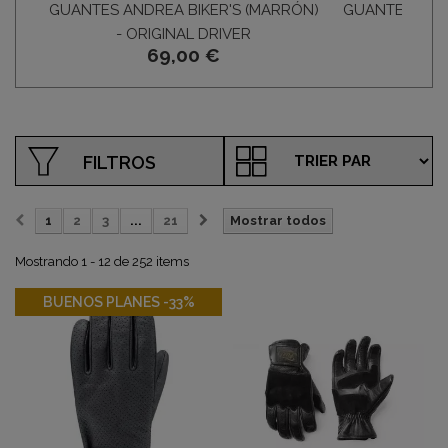
GUANTES ANDREA BIKER'S (MARRÓN)
GUANTES ANDR
- ORIGINAL DRIVER
- OR
69,00 €
FILTROS
1
2
3
...
21
Mostrar todos
Mostrando 1 - 12 de 252 items
-33%
BUENOS PLANES -33%