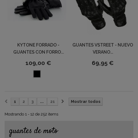
KYTONE FORRADO -
GUANTES VSTREET - NUEVO
GUANTES CON FORRO...
VERANO...
109,00 €
69,95 €
1
2
3
...
21
Mostrar todos
Mostrando 1 - 12 de 252 items
guantes de moto