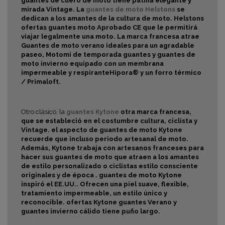
guantes de cuero de moto tiene pátina elegante y
mirada Vintage. La
guantes de moto Helstons
se
dedican a los amantes de la cultura de moto. Helstons
ofertas guantes
moto Aprobado CE que le permitirá
viajar legalmente una moto. La marca francesa atrae
Guantes de moto verano
ideales para un agradable
paseo,
Motomi de temporada guantes y
guantes de
moto invierno
equipado con un
membrana
impermeable y respiranteHipora®
y
un forro térmico
/ Primaloft.
Otro clásico, la
guantes Kytone
otra marca francesa,
que se estableció en el
costumbre cultura, ciclista y
Vintage. el aspecto de guantes de moto Kytone
recuerde que incluso periodo artesanal de moto.
Además, Kytone trabaja con artesanos franceses para
hacer sus guantes de moto que atraen a los amantes
de
estilo personalizado o ciclistas estilo consciente
originales y de época .
guantes de moto Kytone
inspiró el EE.UU.. Ofrecen una piel suave, flexible,
tratamiento impermeable, un estilo único y
reconocible. ofertas Kytone guantes
Verano y
guantes
invierno cálido tiene
puño largo.