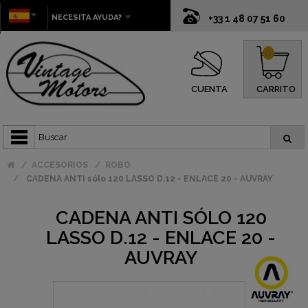
NECESITA AYUDA?
+33 1 48 07 51 60
0
CUENTA
CARRITO
ACCESORIOS
ROBO
CADENA ANTI sólo 120 LASSO D.12 - ENLACE 20 - AUVRAY
CADENA ANTI SÓLO 120
LASSO D.12 - ENLACE 20 -
AUVRAY