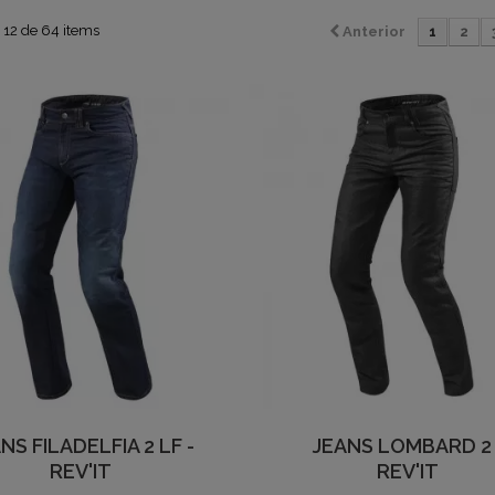
 12 de 64 items
Anterior
1
2
NS FILADELFIA 2 LF -
JEANS LOMBARD 2 
REV'IT
REV'IT