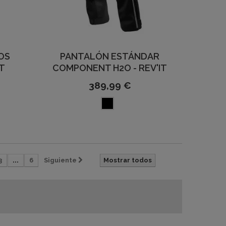
OS
PANTALÓN ESTÁNDAR
IT
COMPONENT H2O - REV'IT
389,99 €
3
...
6
Siguiente
Mostrar todos