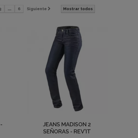
3
...
6
Siguiente
Mostrar todos
-
JEANS MADISON 2
SEÑORAS - REV'IT