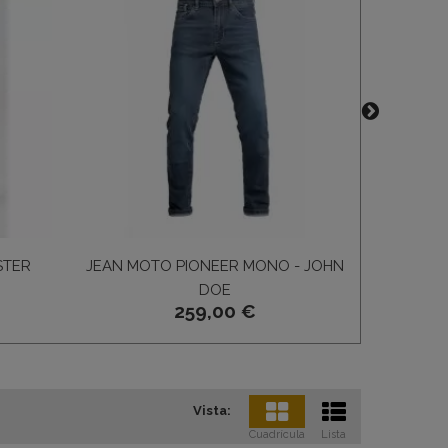
STER
JEAN MOTO PIONEER MONO - JOHN
J
DOE
259,00 €
Vista:
Cuadrícula
Lista