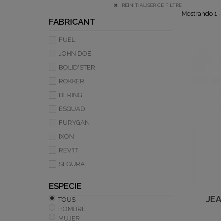
RÉINITIALISER CE FILTRE
Mostrando 1 -
FABRICANT
FUEL
JOHN DOE
BOLID'STER
ROKKER
BERING
ESQUAD
FURYGAN
IXON
REV'IT
SEGURA
ESPECIE
JEA
TOUS
HOMBRE
MUJER