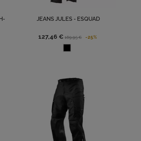
H-
JEANS JULES - ESQUAD
127,46 €
-25%
169,95 €