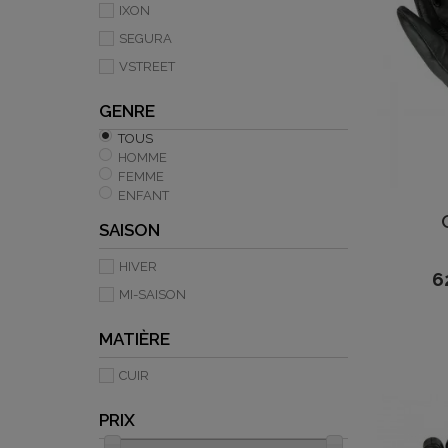
IXON
SEGURA
VSTREET
GENRE
TOUS
HOMME
FEMME
ENFANT
SAISON
HIVER
6
MI-SAISON
MATIÈRE
CUIR
PRIX