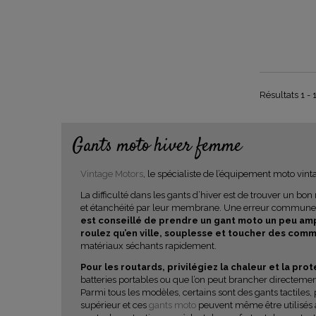
Résultats 1 - 
Gants moto hiver femme
Vintage Motors
, le spécialiste de l’équipement moto vin
La difficulté dans les gants d’hiver est de trouver un bo
et étanchéité par leur membrane. Une erreur commune es
est conseillé de prendre un gant moto un peu am
roulez qu’en ville, souplesse et toucher des comm
matériaux séchants rapidement.
Pour les routards, privilégiez la chaleur et la pro
batteries portables ou que l’on peut brancher directemen
Parmi tous les modèles, certains sont des gants tactiles
supérieur et ces
gants moto
peuvent même être utilisés au