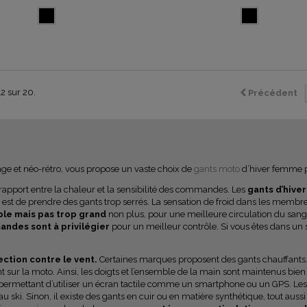
12 sur 20.
Précédent
tage et néo-rétro, vous propose un vaste choix de
gants moto
d’hiver femme po
n rapport entre la chaleur et la sensibilité des commandes. Les
gants d’hive
t de prendre des gants trop serrés. La sensation de froid dans les membre
ple
mais pas trop grand
non plus, pour une meilleure circulation du sang
andes sont à privilégier
pour un meilleur contrôle. Si vous êtes dans un s
tection contre le vent.
Certaines marques proposent des gants chauffants.
t sur la moto. Ainsi, les doigts et l’ensemble de la main sont maintenus bie
, permettant d’utiliser un écran tactile comme un smartphone ou un GPS. Les
 ski. Sinon, il existe des gants en cuir ou en matière synthétique, tout aussi 