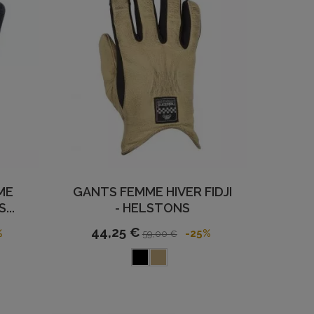
ME
GANTS FEMME HIVER FIDJI
...
- HELSTONS
44,25 €
%
-25%
59,00 €