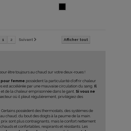
1
2
Suivant
Afficher tout
ur être toujours au chaud sur votre deux-roues !
r pour femme
possèdent la particularité d’offrir chaleur
s est accélérée par une mauvaise circulation du sang.
Il
 et de la chaleur emprisonnée dans le gant.
Si vous ne
ecteur où il pleut régulièrement, privilégiez des
 Certains possèdent des thermostats, des systèmes de
n au chaud, du bout des doigts à la paume de la main.
 prix sont plus contraignants, mais le confort nettement
chauds et confortables, respirants et résistants. Les