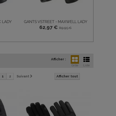
C LADY
GANTS VSTREET - MAXWELL LADY
GANTS
62,97 €
89,95 €
Afficher :
Grille
Liste
1
2
Suivant
Afficher tout