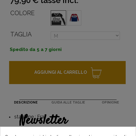
79,90 €
tasse incl.
COLORE
TAGLIA
Spedito da 5 a 7 giorni
AGGIUNGI AL CARRELLO
DESCRIZIONE
GUIDA ALLE TAGLIE
OPINIONE
Newsletter
stagione : Era
Guadagna il 5€ sul tuo primo ordine
iscrivendoti e resta informato sulle ultime