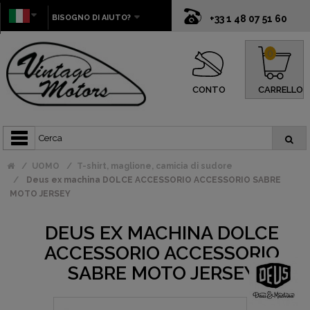
BISOGNO DI AIUTO?
+33 1 48 07 51 60
0
CONTO
CARRELLO
UOMO
T-shirt, maglione, camicia di sudore
Deus ex machina DOLCE ACCESSORIO ACCESSORIO SABRE
MOTO JERSEY
DEUS EX MACHINA DOLCE
ACCESSORIO ACCESSORIO
SABRE MOTO JERSEY