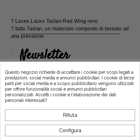
?
Laces Laces Taslan Red Wing nero
?
fatta Taslan, un materiale composto di tessuto ad
alta pressione
.
Newsletter
Guadagna il 5€ sul tuo primo ordine
iscrivendoti e resta informato sulle ultime
Questo negozio richiede di accettare i cookie per scopi legati a
notizie di Vintage Motors
prestazioni, social media e annunci pubblicitari. I cookie di terze
parti per social media e a scopo pubblicitario vengono utilizzati
per offrire funzionalità social e annunci pubblicitari
personalizzati. Accetti i cookie e l'elaborazione dei dati
*Dès 99€ d'achat. En vous abonnant à notre newsletter, vous reconnaissez avoir pris
personali interessati?
connaissance de notre politique de gestion des données personnelles et vous
l'acceptez.
Rifiuta
A PROPOSITO DI VINTAGE
Configura
SERVIZIO CLIENTI