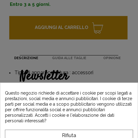
Entro 3 a 5 giorni.
AGGIUNGI AL CARRELLO
DESCRIZIONE
GUIDA ALLE TAGLIE
OPINIONE
Newsletter
Tipo di apparecchiatura : accessori
Guadagna il 5€ sul tuo primo ordine
iscrivendoti e resta informato sulle ultime
Questo negozio richiede di accettare i cookie per scopi legati a
notizie di Vintage Motors
prestazioni, social media e annunci pubblicitari. I cookie di terze
parti per social media e a scopo pubblicitario vengono utilizzati
per offrire funzionalità social e annunci pubblicitari
personalizzati. Accetti i cookie e l'elaborazione dei dati
*Dès 99€ d'achat. En vous abonnant à notre newsletter, vous reconnaissez avoir pris
personali interessati?
connaissance de notre politique de gestion des données personnelles et vous
l'acceptez.
Rifiuta