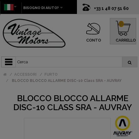
BISOGNO DI AIUTO?
+33 1 48 07 51 60
0
CONTO
CARRELLO
ACCESSORI
FURTO
BLOCCO BLOCCO ALLARME DISC-10 Class SRA - AUVRAY
BLOCCO BLOCCO ALLARME
DISC-10 CLASS SRA - AUVRAY