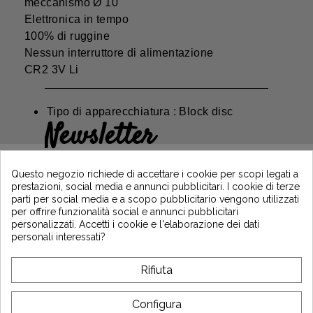
meccanismo Ø 10
Elettronica in tempo
100% di ruggine
Nessun interruttore di alimentazione
CR2 3V Li
Tipo di apparecchiatura : Block disc
Newsletter
Guadagna il 5€ sul tuo primo ordine
iscrivendoti e resta informato sulle ultime
Questo negozio richiede di accettare i cookie per scopi legati a
notizie di Vintage Motors
prestazioni, social media e annunci pubblicitari. I cookie di terze
parti per social media e a scopo pubblicitario vengono utilizzati
per offrire funzionalità social e annunci pubblicitari
personalizzati. Accetti i cookie e l'elaborazione dei dati
*Dès 99€ d'achat. En vous abonnant à notre newsletter, vous reconnaissez avoir pris
personali interessati?
connaissance de notre politique de gestion des données personnelles et vous
l'acceptez.
Rifiuta
A PROPOSITO DI VINTAGE
Configura