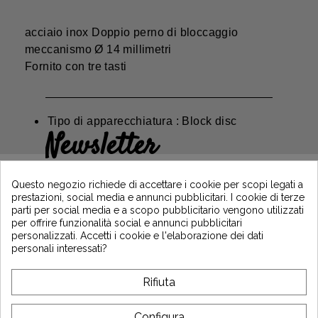
acciaio inox Doppio perno di bloccaggio
meccanismo Ø 14 millimetri
Fornito con tre tasti
Tipo di apparecchiatura : Block disc
Newsletter
Guadagna il 5€ sul tuo primo ordine
iscrivendoti e resta informato sulle ultime
Questo negozio richiede di accettare i cookie per scopi legati a
notizie di Vintage Motors
prestazioni, social media e annunci pubblicitari. I cookie di terze
parti per social media e a scopo pubblicitario vengono utilizzati
per offrire funzionalità social e annunci pubblicitari
personalizzati. Accetti i cookie e l'elaborazione dei dati
*Dès 99€ d'achat. En vous abonnant à notre newsletter, vous reconnaissez avoir pris
personali interessati?
connaissance de notre politique de gestion des données personnelles et vous
l'acceptez.
Rifiuta
A PROPOSITO DI VINTAGE
Configura