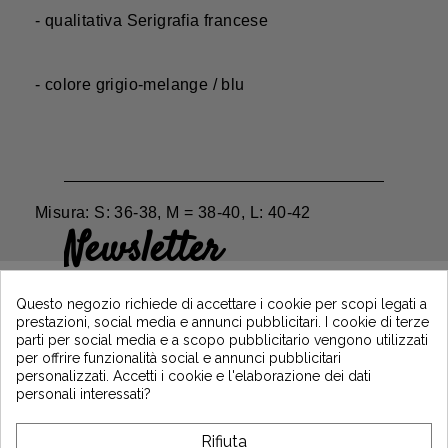
- qualitativa Serigrafia francese
- colore grigio-melange / blu
Misura: S: 36-38, M = 38-40, L: 40-42
Newsletter
Guadagna il 5€ sul tuo primo ordine
iscrivendoti e resta informato sulle ultime
Questo negozio richiede di accettare i cookie per scopi legati a
notizie di Vintage Motors
prestazioni, social media e annunci pubblicitari. I cookie di terze
parti per social media e a scopo pubblicitario vengono utilizzati
per offrire funzionalità social e annunci pubblicitari
personalizzati. Accetti i cookie e l'elaborazione dei dati
*Dès 99€ d'achat. En vous abonnant à notre newsletter, vous reconnaissez avoir pris
personali interessati?
connaissance de notre politique de gestion des données personnelles et vous
l'acceptez.
Rifiuta