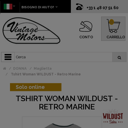
BISOGNO DI AIUTO?
+33 1 48 07 51 60
0
CONTO
CARRELLO
DONNA
Maglietta
Tshirt Woman WILDUST - Retro Marine
Solo online
TSHIRT WOMAN WILDUST -
RETRO MARINE