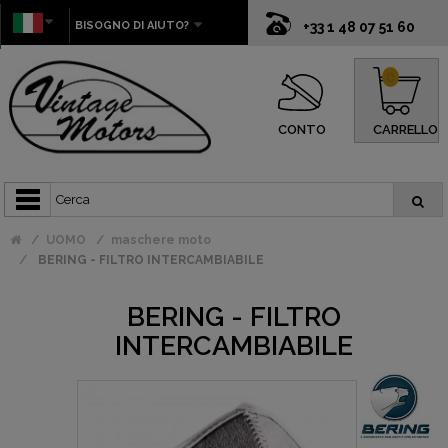
BISOGNO DI AIUTO?
+33 1 48 07 51 60
0
CONTO
CARRELLO
UOMO
maschere moto
BERING - FILTRO INTERCAMBIABILE
BERING - FILTRO
INTERCAMBIABILE