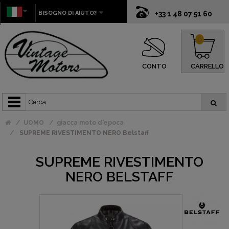
BISOGNO DI AIUTO?
+33 1 48 07 51 60
0
CONTO
CARRELLO
UOMO
giacca moto d'epoca
SUPREME RIVESTIMENTO NERO Belstaff
SUPREME RIVESTIMENTO
NERO BELSTAFF