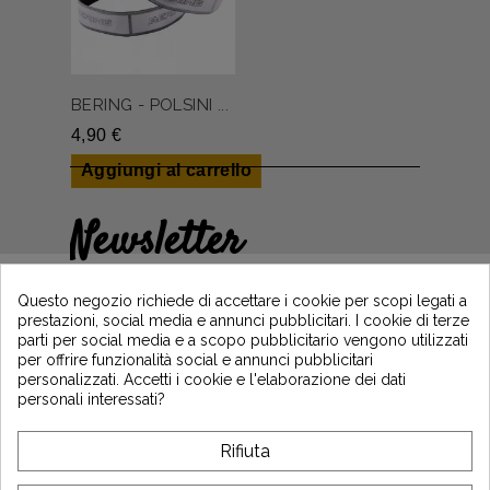
BERING - POLSINI ...
4,90 €
Aggiungi al carrello
Newsletter
Guadagna il 5€ sul tuo primo ordine
iscrivendoti e resta informato sulle ultime
Questo negozio richiede di accettare i cookie per scopi legati a
notizie di Vintage Motors
prestazioni, social media e annunci pubblicitari. I cookie di terze
parti per social media e a scopo pubblicitario vengono utilizzati
per offrire funzionalità social e annunci pubblicitari
personalizzati. Accetti i cookie e l'elaborazione dei dati
*Dès 99€ d'achat. En vous abonnant à notre newsletter, vous reconnaissez avoir pris
personali interessati?
connaissance de notre politique de gestion des données personnelles et vous
l'acceptez.
Rifiuta
A PROPOSITO DI VINTAGE