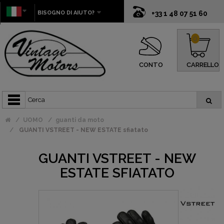
BISOGNO DI AIUTO?
+33 1 48 07 51 60
0
CONTO
CARRELLO
UOMO
guanti da moto
GUANTI VSTREET - NEW ESTATE sfiatato
GUANTI VSTREET - NEW
ESTATE SFIATATO