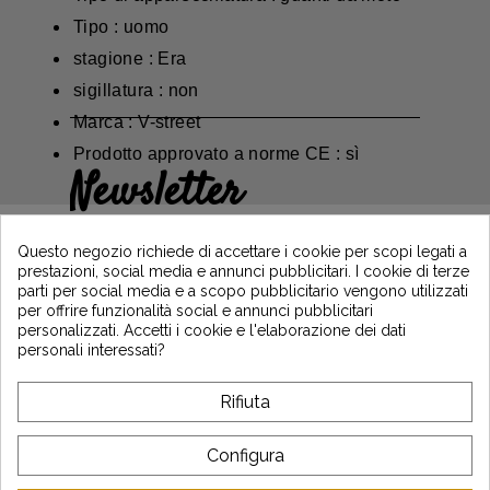
Tipo : uomo
stagione : Era
sigillatura : non
Marca : V-street
Prodotto approvato a norme CE : sì
Newsletter
Guadagna il 5€ sul tuo primo ordine
iscrivendoti e resta informato sulle ultime
Questo negozio richiede di accettare i cookie per scopi legati a
notizie di Vintage Motors
prestazioni, social media e annunci pubblicitari. I cookie di terze
parti per social media e a scopo pubblicitario vengono utilizzati
per offrire funzionalità social e annunci pubblicitari
personalizzati. Accetti i cookie e l'elaborazione dei dati
*Dès 99€ d'achat. En vous abonnant à notre newsletter, vous reconnaissez avoir pris
personali interessati?
connaissance de notre politique de gestion des données personnelles et vous
l'acceptez.
Rifiuta
A PROPOSITO DI VINTAGE
Configura
SERVIZIO CLIENTI