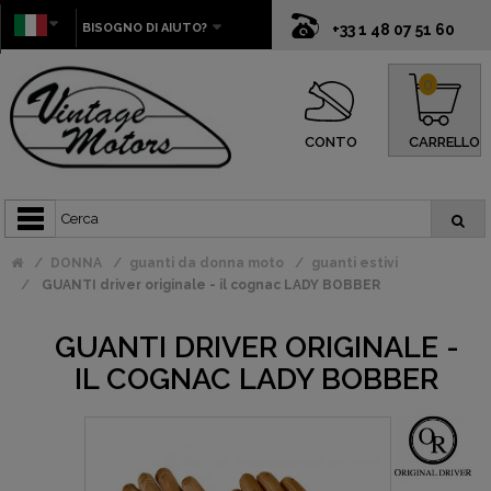
BISOGNO DI AIUTO?
+33 1 48 07 51 60
0
CONTO
CARRELLO
DONNA
guanti da donna moto
guanti estivi
GUANTI driver originale - il cognac LADY BOBBER
GUANTI DRIVER ORIGINALE -
IL COGNAC LADY BOBBER