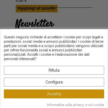
4,90 €
Aggiungi al carrello
Newsletter
Guadagna il 5€ sul tuo primo ordine
iscrivendoti e resta informato sulle ultime
Questo negozio richiede di accettare i cookie per scopi legati a
notizie di Vintage Motors
prestazioni, social media e annunci pubblicitari. I cookie di terze
parti per social media e a scopo pubblicitario vengono utilizzati
per offrire funzionalità social e annunci pubblicitari
personalizzati. Accetti i cookie e l'elaborazione dei dati
*Dès 99€ d'achat. En vous abonnant à notre newsletter, vous reconnaissez avoir pris
personali interessati?
connaissance de notre politique de gestion des données personnelles et vous
l'acceptez.
Rifiuta
A PROPOSITO DI VINTAGE
Configura
SERVIZIO CLIENTI
Accetta
LATEST NEWS
Informativa sulla privacy e sui cookie
Mentions légales
-
CGV
-
Gestion des données
-
Plan du site