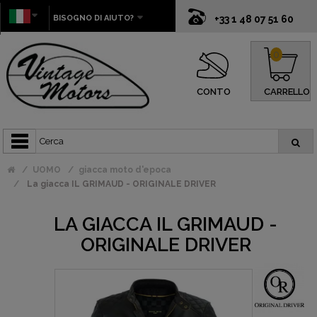
BISOGNO DI AIUTO?
+33 1 48 07 51 60
0
CONTO
CARRELLO
UOMO
giacca moto d'epoca
La giacca IL GRIMAUD - ORIGINALE DRIVER
LA GIACCA IL GRIMAUD -
ORIGINALE DRIVER