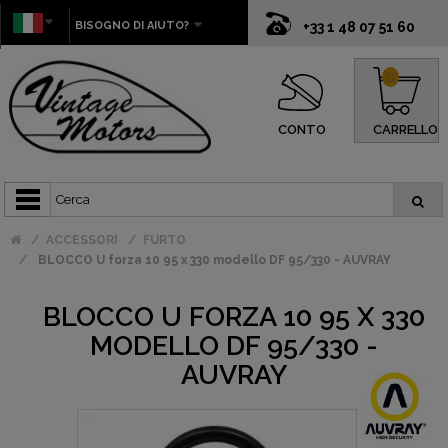
BISOGNO DI AIUTO?
+33 1 48 07 51 60
0
CONTO
CARRELLO
ACCESSORI
FURTO
BLOCCO U forza 10 95 x 330 modello DF 95/330 - AUVRAY
BLOCCO U FORZA 10 95 X 330
MODELLO DF 95/330 -
AUVRAY