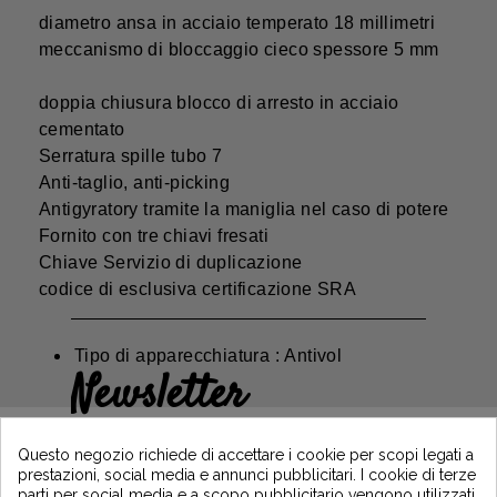
diametro ansa in acciaio temperato 18 millimetri
meccanismo di bloccaggio cieco spessore 5 mm
doppia chiusura blocco di arresto in acciaio
cementato
Serratura spille tubo 7
Anti-taglio, anti-picking
Antigyratory tramite la maniglia nel caso di potere
Fornito con tre chiavi fresati
Chiave Servizio di duplicazione
codice di esclusiva certificazione SRA
Tipo di apparecchiatura : Antivol
Newsletter
Guadagna il 5€ sul tuo primo ordine
iscrivendoti e resta informato sulle ultime
Questo negozio richiede di accettare i cookie per scopi legati a
notizie di Vintage Motors
prestazioni, social media e annunci pubblicitari. I cookie di terze
parti per social media e a scopo pubblicitario vengono utilizzati