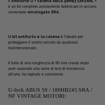
Antifurto U + catena ABUS 58HB3 12KS80L +
Il
è un kit completo avvitamento fabbricato in acciaio
omologato SRA
cementato
.
U kit antifurto e la catena
è l'ideale per
proteggere il vostro veicolo da qualsiasi
malintenzionato.
Il furto di una lunghezza di 80 mm creata dopo
aver superato una serie di test di resistenza
all'urto, ha tagliato e corrosione.
U-lock ABUS 59 / 180HB245 SRA /
NF VINTAGE MOTORI: