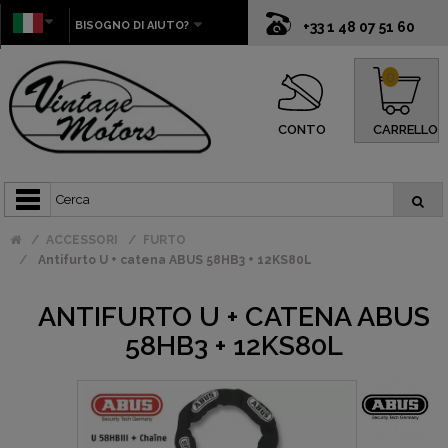
BISOGNO DI AIUTO?
+33 1 48 07 51 60
0
CONTO
CARRELLO
ACCESSORI
FURTO
Antifurto U + catena ABUS 58HB3 + 12KS80L
ANTIFURTO U + CATENA ABUS
58HB3 + 12KS80L