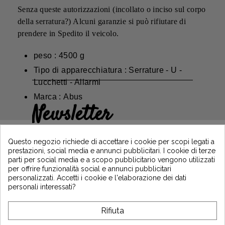
Senza queste autorizzazioni (incollato o inciso sul corpo
della serratura?) Alcuni garanzie si può rifiutare di
prendere in Spedito il veicolo.
peso : 4500 g
Tipo di apparecchiatura : Serrature - U -
Lucchetti - Allarmi
Marca : Abus
Newsletter
Guadagna il 5€ sul tuo primo ordine
iscrivendoti e resta informato sulle ultime
Questo negozio richiede di accettare i cookie per scopi legati a
notizie di Vintage Motors
prestazioni, social media e annunci pubblicitari. I cookie di terze
parti per social media e a scopo pubblicitario vengono utilizzati
per offrire funzionalità social e annunci pubblicitari
personalizzati. Accetti i cookie e l'elaborazione dei dati
*Dès 99€ d'achat. En vous abonnant à notre newsletter, vous reconnaissez avoir pris
personali interessati?
connaissance de notre politique de gestion des données personnelles et vous
l'acceptez.
Rifiuta
A PROPOSITO DI VINTAGE