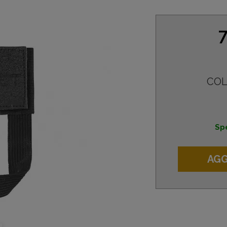
7
COL
Spe
AGG