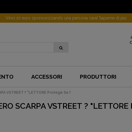
Vinci 10 euro sponsorizzando una persona cara! Saperne di più
ENTO
ACCESSORI
PRODUTTORI
PA VSTREET ? "LETTORE Protege Sa ?
RO SCARPA VSTREET ? "LETTORE 