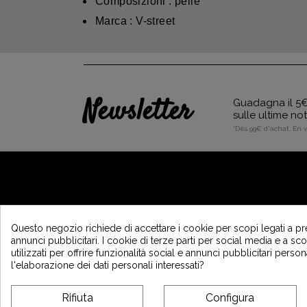
Composizioni : pelle
Marca : V-street
Newsletter
Guadagna il 5€ 
sulle ultime no
*Dès 99€ d'achat. En 
A PROPOSITO DI VINTAGE
Questo negozio richiede di accettare i cookie per scopi legati a pr
annunci pubblicitari. I cookie di terze parti per social media e a s
Chi siamo ?
utilizzati per offrire funzionalità social e annunci pubblicitari person
Programma di fedeltà e sponsorizzazione
l'elaborazione dei dati personali interessati?
Recrutement Vintage Motors
affiliation
Rifiuta
Configura
Vintage Motors Magazine