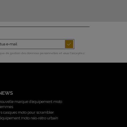
ique de gestion des données personnelles et vous l'acceptez.
 NEWS
 nouvelle marque d’équipement moto
 femmes
rs casques moto pour scrambler
l’équipement moto néo-rétro urbain