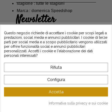
stagione : tutte le stagioni
Marca : domenica Speedshop
Newsletter
Guadagna il 5€ sul tuo primo ordine
iscrivendoti e resta informato sulle ultime
Questo negozio richiede di accettare i cookie per scopi legati a
notizie di Vintage Motors
prestazioni, social media e annunci pubblicitari. I cookie di terze
parti per social media e a scopo pubblicitario vengono utilizzati
per offrire funzionalità social e annunci pubblicitari
personalizzati. Accetti i cookie e l'elaborazione dei dati
*Dès 99€ d'achat. En vous abonnant à notre newsletter, vous reconnaissez avoir pris
personali interessati?
connaissance de notre politique de gestion des données personnelles et vous
l'acceptez.
Rifiuta
A PROPOSITO DI VINTAGE
Configura
SERVIZIO CLIENTI
Accetta
LATEST NEWS
Informativa sulla privacy e sui cookie
Mentions légales
-
CGV
-
Gestion des données
-
Plan du site
Copyright © Vintage Motors 2025