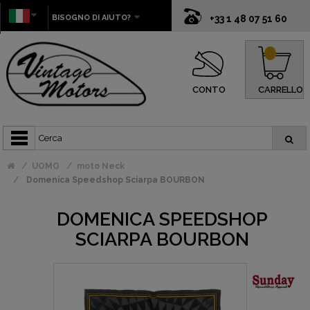
BISOGNO DI AIUTO?
+33 1 48 07 51 60
0
CONTO
CARRELLO
UOMO
moto Neck
Domenica Speedshop Sciarpa BOURBON
DOMENICA SPEEDSHOP
SCIARPA BOURBON