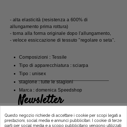
- alta elasticità (resistenza a 600% di
allungamento prima rottura)
- torna alla forma originale dopo l'allungamento,
- veloce essiccazione di tessuto "regolare o seta".
Composizioni : Tessile
Tipo di apparecchiatura : sciarpa
Tipo : unisex
stagione : tutte le stagioni
Marca : domenica Speedshop
Newsletter
Guadagna il 5€ sul tuo primo ordine
iscrivendoti e resta informato sulle ultime
Questo negozio richiede di accettare i cookie per scopi legati a
notizie di Vintage Motors
prestazioni, social media e annunci pubblicitari. I cookie di terze
parti per social media e a scopo pubblicitario vengono utilizzati