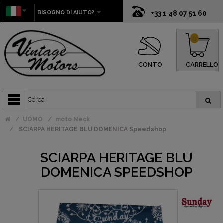
BISOGNO DI AIUTO?
+33 1 48 07 51 60
0
CONTO
CARRELLO
UOMO
moto Neck
SCIARPA HERITAGE BLU DOMENICA Speedshop
SCIARPA HERITAGE BLU
DOMENICA SPEEDSHOP