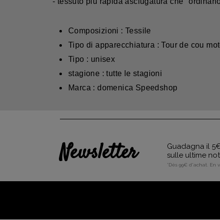
- tessuto più rapida asciugatura che "ordinari
Composizioni : Tessile
Tipo di apparecchiatura : Tour de cou mo
Tipo : unisex
stagione : tutte le stagioni
Marca : domenica Speedshop
Newsletter
Guadagna il 5€ 
sulle ultime no
*Dès 99€ d'achat. En 