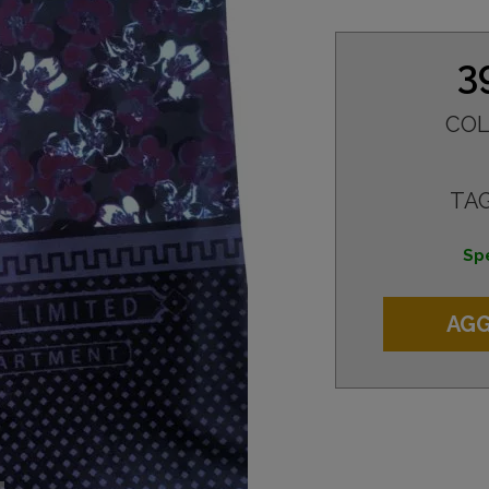
3
COL
TAG
Spe
AGG