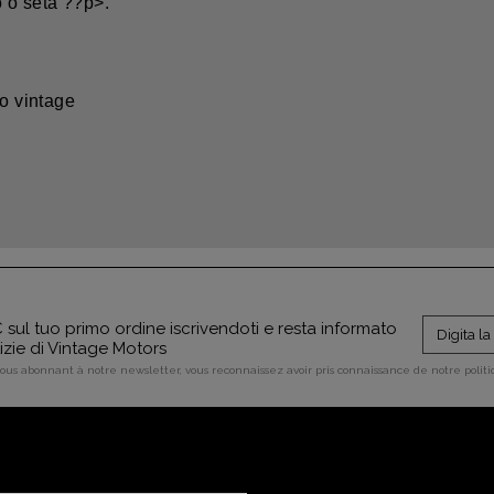
o o seta ??p>.
to vintage
sul tuo primo ordine iscrivendoti e resta informato
tizie di Vintage Motors
vous abonnant à notre newsletter, vous reconnaissez avoir pris connaissance de notre polit