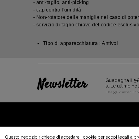
- anti-taglio, anti-picking
- cap contro l'umidità
- Non-rotatore della maniglia nel caso di pote
- servizio di taglio chiave del codice esclusiv
Tipo di apparecchiatura : Antivol
Newsletter
Guadagna il 5€ 
sulle ultime no
*Dès 99€ d'achat. En 
A PROPOSITO DI VINTAGE
Questo negozio richiede di accettare i cookie per scopi legati a pr