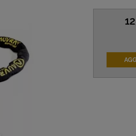
12
AGG