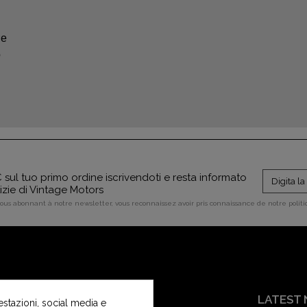
re
o
sul tuo primo ordine iscrivendoti e resta informato
tizie di Vintage Motors
vous abonnant à notre newsletter, vous reconnaissez avoir pris connaissance de notre polit
SERVIZIO CLIENTI
LATEST
estazioni, social media e