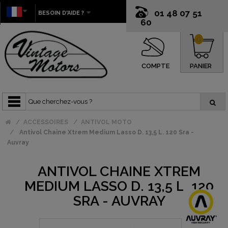
01 48 07 51
BESOIN D'AIDE ?
60
0
COMPTE
PANIER
ACCESSOIRES
ANTIVOL MOTO
Antivol Chaine Xtrem Medium Lasso D. 13,5 L. 120 Sra -
Auvray
ANTIVOL CHAINE XTREM
MEDIUM LASSO D. 13,5 L. 120
SRA - AUVRAY