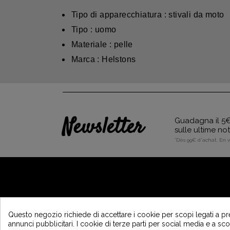
Tipo di apparecchiatura : stivali da moto
Tipo : uomo
Materiale : pelle
Marca : Helstons
Newsletter
Guadagna il 5€ 
sulle ultime no
*Dès 99€ d'achat. En 
A PROPOSITO DI VINTAGE
Questo negozio richiede di accettare i cookie per scopi legati a pr
annunci pubblicitari. I cookie di terze parti per social media e a s
Chi siamo ?