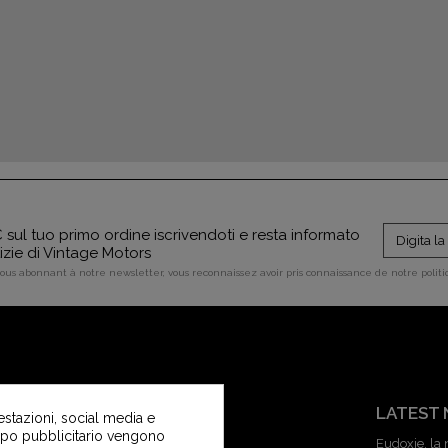
sul tuo primo ordine iscrivendoti e resta informato
tizie di Vintage Motors
vous abonnant à notre newsletter, vous reconnaissez avoir pris connaissance de notre polit
SERVIZIO CLIENTI
LATEST
estazioni, social media e
copo pubblicitario vengono
Contattaci
Eudoxie, la