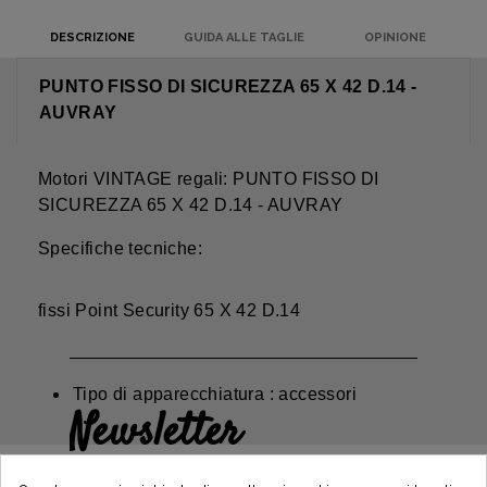
DESCRIZIONE
GUIDA ALLE TAGLIE
OPINIONE
PUNTO FISSO DI SICUREZZA 65 X 42 D.14 -
AUVRAY
Motori VINTAGE regali: PUNTO FISSO DI
SICUREZZA 65 X 42 D.14 - AUVRAY
Specifiche tecniche:
fissi Point Security 65 X 42 D.14
Tipo di apparecchiatura : accessori
Newsletter
Guadagna il 5€ sul tuo primo ordine
iscrivendoti e resta informato sulle ultime