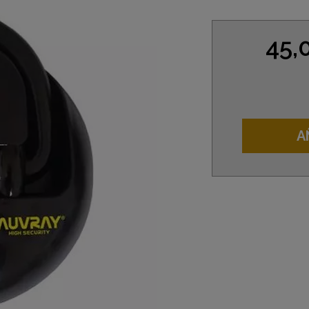
45,
A