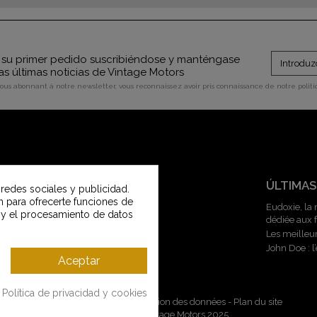
su primer pedido suscribiéndose y manténgase
as últimas noticias de Vintage Motors
vous abonnant à notre newsletter, vous reconnaissez avoir pris connaissance de notre polit
SERVICIO AL CLIENTE
ÚLTIMAS
 redes sociales y publicidad.
an para ofrecerte funciones de
Contacte con nosotros
Eudoxie, la
 y el procesamiento de datos
dédiée aux
Servicio al cliente Vintage Motors
Les meilleu
Guía de tallas
John Doe : 
Entregas y devoluciones
Aceptar
Metodos de pago
Política de privacidad y cookies
Mentions légales
-
CGV
-
Gestion des données
-
Plan du site
Copyright © Vintage Motors 2025