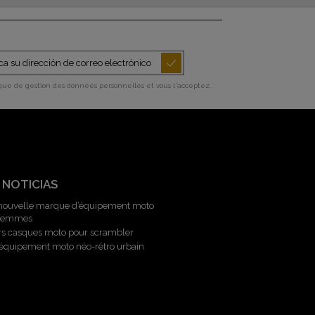
ique de gestion des données personnelles et vous l'acceptez.
 NOTICIAS
 nouvelle marque d’équipement moto
 femmes
rs casques moto pour scrambler
l’équipement moto néo-rétro urbain