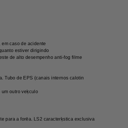
 em caso de acidente
anto estiver dirigindo
 este de alto desempenho anti-fog filme
ira. Tubo de EPS (canais internos calotin
e um outro veķculo
e para a forēa. LS2 caracterķstica exclusiva