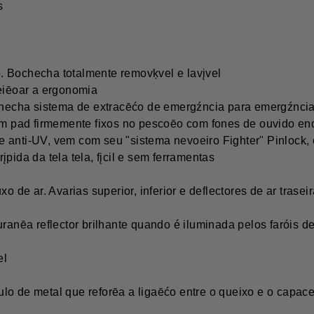
s
co. Bochecha totalmente removķvel e lavįvel
feiēoar a ergonomia
echa sistema de extracēćo de emergźncia para emergźncia
 pad firmemente fixos no pescoēo com fones de ouvido enqu
og e anti-UV, vem com seu "sistema nevoeiro Fighter" Pinlock,
pida da tela tela, fįcil e sem ferramentas
xo de ar. Avarias superior, inferior e deflectores de ar trase
nēa reflector brilhante quando é iluminada pelos faróis d
el
o de metal que reforēa a ligaēćo entre o queixo e o capacet