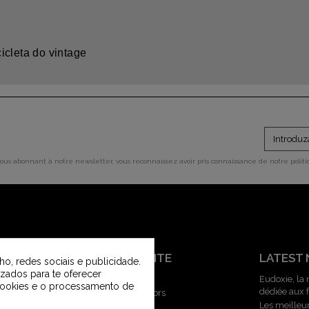
icleta do vintage
vous abonnant à notre newsletter, vous reconnaissez avoir pris connaissance de notre polit
ATENDIMENTO AO CLIENTE
LATEST
ho, redes sociais e publicidade.
izados para te oferecer
Contacte-nos
Eudoxie, la
 cookies e o processamento de
dédiée aux
Serviço ao Cliente da Vintage Motors
Les meilleu
Guia de tamanhos