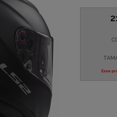
2
C
TAM
Esse pr