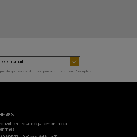
ique de gestion des données personnelles et vous l'acceptez.
 NEWS
 nouvelle marque d’équipement moto
 femmes
rs casques moto pour scrambler