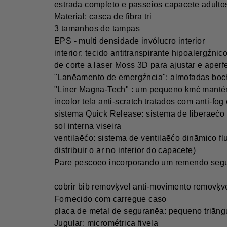
estrada completo e passeios capacete adulto
Material: casca de fibra tri
3 tamanhos de tampas
EPS - multi densidade invólucro interior
interior: tecido antitranspirante hipoalergźni
de corte a laser Moss 3D para ajustar e aper
"Lanēamento de emergźncia": almofadas boch
"Liner Magna-Tech" : um pequeno ķmć mantém
incolor tela anti-scratch tratados com anti-f
sistema Quick Release: sistema de liberaēćo rį
sol interna viseira
ventilaēćo: sistema de ventilaēćo dināmico flu
distribuir o ar no interior do capacete)
Pare pescoēo incorporando um remendo segura
cobrir bib removķvel anti-movimento removķv
Fornecido com carregue caso
placa de metal de seguranēa: pequeno triāngul
Jugular: micrométrica fivela