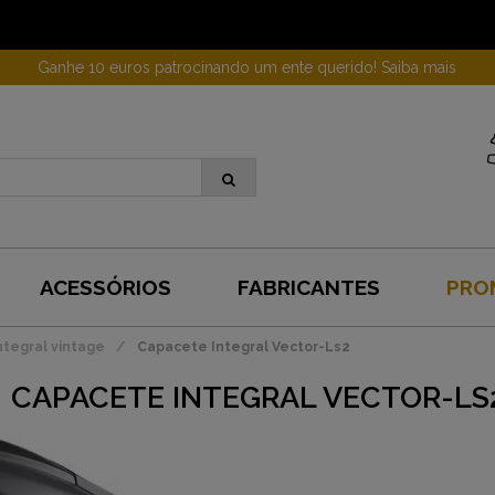
Ganhe 10 euros patrocinando um ente querido! Saiba mais
ACESSÓRIOS
FABRICANTES
PRO
tegral vintage
Capacete Integral Vector-Ls2
CAPACETE INTEGRAL VECTOR-LS