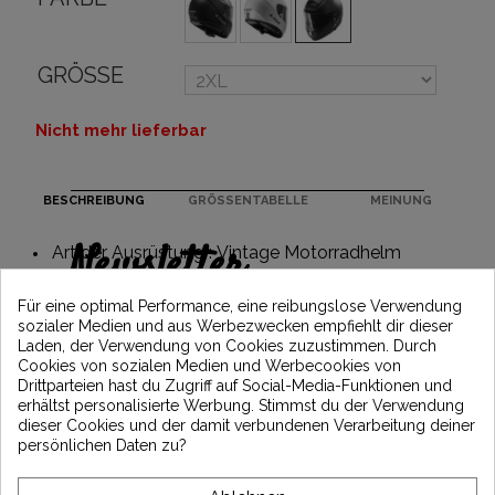
GRÖSSE
Nicht mehr lieferbar
BESCHREIBUNG
GRÖSSENTABELLE
MEINUNG
Newsletter
Art der Ausrüstung : Vintage Motorradhelm
Erhalten Sie 5€ Rabatt auf Ihre erste
Für eine optimal Performance, eine reibungslose Verwendung
Bestellung, indem Sie sich anmelden und
sozialer Medien und aus Werbezwecken empfiehlt dir dieser
über die neuesten Vintage Motors-
Laden, der Verwendung von Cookies zuzustimmen. Durch
Nachrichten informiert bleiben
Cookies von sozialen Medien und Werbecookies von
Drittparteien hast du Zugriff auf Social-Media-Funktionen und
erhältst personalisierte Werbung. Stimmst du der Verwendung
dieser Cookies und der damit verbundenen Verarbeitung deiner
*Dès 99€ d'achat. En vous abonnant à notre newsletter, vous reconnaissez avoir pris
persönlichen Daten zu?
connaissance de notre politique de gestion des données personnelles et vous
l'acceptez.