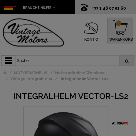
BRAUCHE HILFE?
+33 1 48 07 51 60
0
KONTO
WARENKORB
MOTORRADHELM
Motorradhelme Weinlese
Vintage Integralhelm
Integralhelm Vector-Ls2
INTEGRALHELM VECTOR-LS2