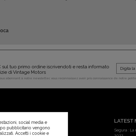
poca
sul tuo primo ordine iscrivendoti e resta informato
tizie di Vintage Motors
vous abonnant à notre newsletter, vous reconnaissez avoir pris connaissance de notre polit
SERVIZIO CLIENTI
LATEST
estazioni, social media e
copo pubblicitario vengono
Contattaci
Segura : La
alizzati. Accetti i cookie e
2022