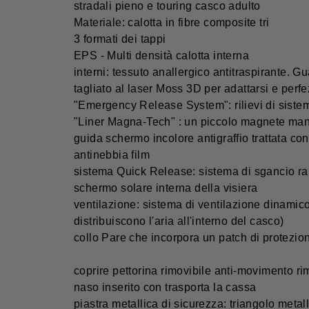
stradali pieno e touring casco adulto
Materiale: calotta in fibre composite tri
3 formati dei tappi
EPS - Multi densità calotta interna
interni: tessuto anallergico antitraspirante.
tagliato al laser Moss 3D per adattarsi e perf
"Emergency Release System": rilievi di siste
"Liner Magna-Tech" : un piccolo magnete manti
guida schermo incolore antigraffio trattata co
antinebbia film
sistema Quick Release: sistema di sgancio rap
schermo solare interna della visiera
ventilazione: sistema di ventilazione dinamico d
distribuiscono l'aria all'interno del casco)
collo Pare che incorpora un patch di protezione 
coprire pettorina rimovibile anti-movimento ri
naso inserito con trasporta la cassa
piastra metallica di sicurezza: triangolo metal