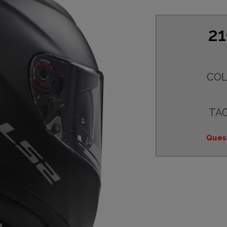
21
COL
TAG
Quest