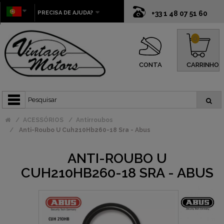
PRECISA DE AJUDA?
+33 1 48 07 51 60
0
CONTA
CARRINHO
ACESSÓRIOS
Antirroubos
Anti-Roubo U Cuh210Hb260-18 Sra - Abus
ANTI-ROUBO U
CUH210HB260-18 SRA - ABUS