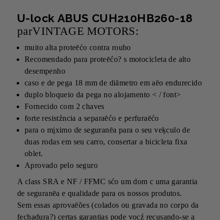
U-lock ABUS CUH210HB260-18
parVINTAGE MOTORS:
muito alta proteēćo contra roubo
Recomendado para proteēćo? s motocicleta de alto
desempenho
caso e de pega 18 mm de diāmetro em aēo endurecido
duplo bloqueio da pega no alojamento < / font>
Fornecido com 2 chaves
forte resistźncia a separaēćo e perfuraēćo
para o mįximo de seguranēa para o seu veķculo de
duas rodas em seu carro, consertar a bicicleta fixa
oblet.
Aprovado pelo seguro
A class SRA e NF / FFMC sćo um dom c uma garantia
de seguranēa e qualidade para os nossos produtos.
Sem essas aprovaēões (colados ou gravada no corpo da
fechadura?) certas garantias pode vocź recusando-se a