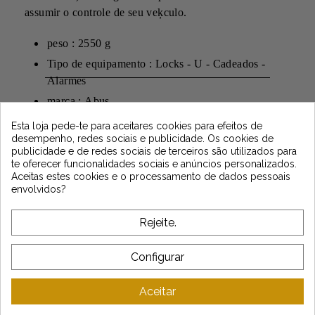
assumir o controle de seu veķculo.
peso : 2550 g
Tipo de equipamento : Locks - U - Cadeados -
Alarmes
marca : Abus
Newsletter
Esta loja pede-te para aceitares cookies para efeitos de
desempenho, redes sociais e publicidade. Os cookies de
publicidade e de redes sociais de terceiros são utilizados para
te oferecer funcionalidades sociais e anúncios personalizados.
Aceitas estes cookies e o processamento de dados pessoais
*Dès 99€ d'achat. En vous abonnant à notre newsletter, vous reconnaissez avoir pris
envolvidos?
connaissance de notre politique de gestion des données personnelles et vous
l'acceptez.
Rejeite.
SOBRE VINTAGE
Configurar
ATENDIMENTO AO CLIENTE
Aceitar
LATEST NEWS