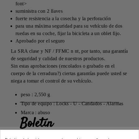
font>
suministra con 2 llaves
fuerte resistencia a la cosecha y la perforación
para una máxima seguridad para su vehículo de dos
ruedas en su coche, fijar la bicicleta a un oblet fijo.
Aprobado por el seguro
La SRA clase y NF / FFMC n nt, por tanto, una garantía
de seguridad y calidad de nuestros productos.
Sin estas aprobaciones (encolados o grabado en el
cuerpo de la cerradura?) ciertas garantías puede usted se
niega a tomar el control de su vehículo.
peso : 2,550 g
Tipo de equipo : Locks - U - Candados - Alarmas
Marca : abuso
Boletín
Gane un 5€ en su primer pedido
suscribiéndose y manténgase informado de