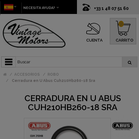
NECESITA AYUDA?
+33 1 48 07 51 60
0
CUENTA
CARRITO
ACCESORIOS
ROBO
Cerradura en U Abus Cuh210Hb260-18 Sra
CERRADURA EN U ABUS
CUH210HB260-18 SRA