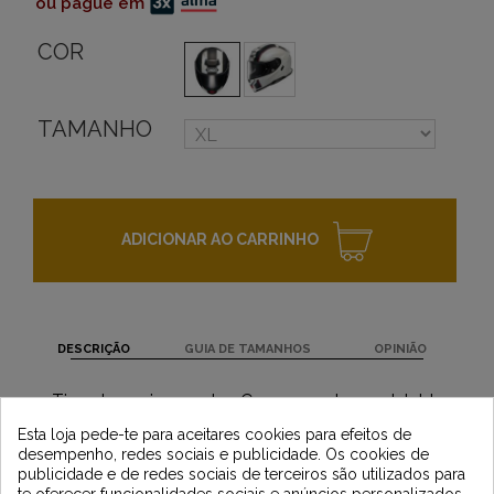
ou pague em
COR
TAMANHO
ADICIONAR AO CARRINHO
DESCRIÇÃO
GUIA DE TAMANHOS
OPINIÃO
Tipo de equipamento : Casque moto modulable
Newsletter
vintage
Esta loja pede-te para aceitares cookies para efeitos de
desempenho, redes sociais e publicidade. Os cookies de
publicidade e de redes sociais de terceiros são utilizados para