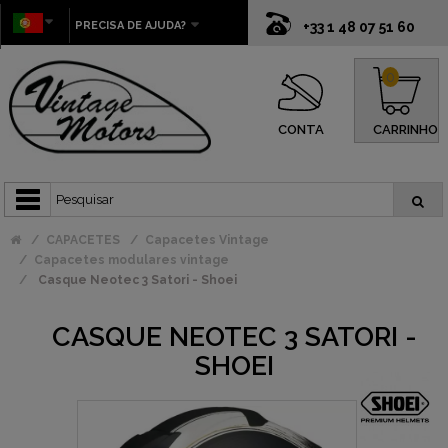
PRECISA DE AJUDA?
+33 1 48 07 51 60
0
CONTA
CARRINHO
CAPACETES
Capacetes Vintage
Capacetes modulares vintage
Casque Neotec 3 Satori - Shoei
CASQUE NEOTEC 3 SATORI -
SHOEI