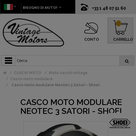
BISOGNO DI AIUTO?
+33 1 48 07 51 60
0
CONTO
CARRELLO
CASCHI MOTO
Moto caschi vintage
Casco moto modulare
Casco moto modulare Neotec 3 Satori - Shoei
CASCO MOTO MODULARE
NEOTEC 3 SATORI - SHOEI