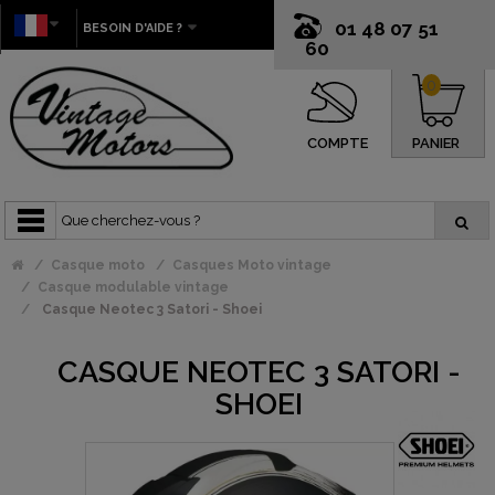
01 48 07 51
BESOIN D'AIDE ?
60
0
COMPTE
PANIER
Casque moto
Casques Moto vintage
Casque modulable vintage
Casque Neotec 3 Satori - Shoei
CASQUE NEOTEC 3 SATORI -
SHOEI