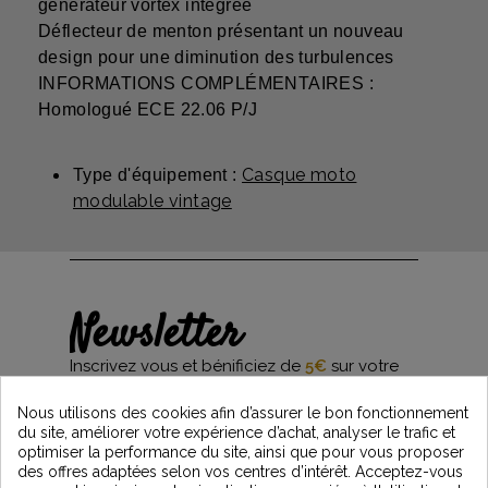
générateur vortex intégrée
Déflecteur de menton présentant un nouveau
design pour une diminution des turbulences
INFORMATIONS COMPLÉMENTAIRES :
Homologué ECE 22.06 P/J
Casque moto
Type d'équipement :
modulable vintage
Newsletter
Inscrivez vous et bénificiez de
5€
sur votre
première commande*
et restez informés des dernières nouveautés
Nous utilisons des cookies afin d’assurer le bon fonctionnement
Vintage Motors
du site, améliorer votre expérience d’achat, analyser le trafic et
optimiser la performance du site, ainsi que pour vous proposer
des offres adaptées selon vos centres d’intérêt. Acceptez-vous