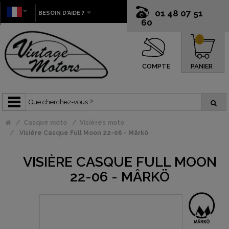
01 48 07 51
BESOIN D'AIDE ?
60
0
COMPTE
PANIER
Casque moto
Visières moto
Visière Casque Full Moon 22-06 - Mârkö
VISIÈRE CASQUE FULL MOON
22-06 - MÂRKÖ