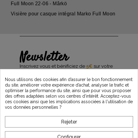
Full Moon 22-06 - Mârkö
Visière pour casque intégral Marko Full Moon
Newsletter
Inscrivez vous et bénificiez de
5€
sur votre
première commande*
et restez informés des dernières nouveautés
Nous utilisons des cookies afin d’assurer le bon fonctionnement
Vintage Motors
du site, améliorer votre expérience d’achat, analyser le trafic et
optimiser la performance du site, ainsi que pour vous proposer
des offres adaptées selon vos centres d’intérêt. Acceptez-vous
ces cookies ainsi que les implications associées à l'utilisation de
*Dès 99€ d'achat. En vous abonnant à notre newsletter, vous reconnaissez avoir pris
vos données personnelles ?
connaissance de notre politique de gestion des données personnelles et vous
l'acceptez.
Rejeter
A PROPOS DE VINTAGE
Configurer