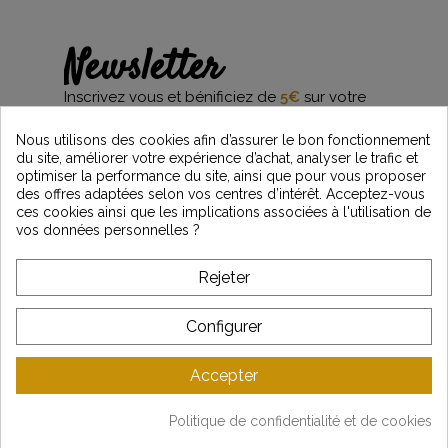
Newsletter
Inscrivez vous et bénificiez de
5€
sur votre
première commande*
et restez informés des dernières nouveautés
Nous utilisons des cookies afin d’assurer le bon fonctionnement
Vintage Motors
du site, améliorer votre expérience d’achat, analyser le trafic et
optimiser la performance du site, ainsi que pour vous proposer
des offres adaptées selon vos centres d’intérêt. Acceptez-vous
ces cookies ainsi que les implications associées à l'utilisation de
*Dès 99€ d'achat. En vous abonnant à notre newsletter, vous reconnaissez avoir pris
vos données personnelles ?
connaissance de notre politique de gestion des données personnelles et vous
l'acceptez.
Rejeter
A PROPOS DE VINTAGE
Configurer
SERVICE CLIENT
Accepter
DERNIÈRES ACTUALITÉS
Politique de confidentialité et de cookies
Mentions légales
-
CGV
-
Gestion des données
-
Plan du site