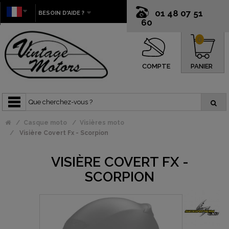
01 48 07 51
BESOIN D'AIDE ?
60
0
COMPTE
PANIER
Casque moto
Visières moto
Visière Covert Fx - Scorpion
VISIÈRE COVERT FX -
SCORPION