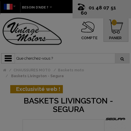
01 48 07 51
BESOIN D'AIDE ?
60
0
COMPTE
PANIER
CHAUSSURES MOTO
Baskets moto
Baskets Livingston - Segura
Exclusivité web !
BASKETS LIVINGSTON -
SEGURA