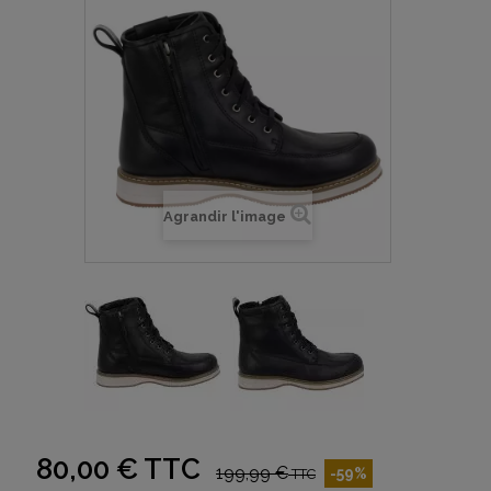
Agrandir l'image
80,00 €
TTC
199,99 €
-59%
TTC