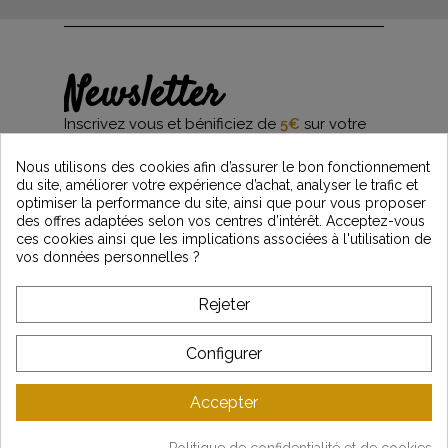
Newsletter
Inscrivez vous et bénificiez de
5€
sur votre
première commande*
et restez informés des dernières nouveautés
Nous utilisons des cookies afin d’assurer le bon fonctionnement
Vintage Motors
du site, améliorer votre expérience d’achat, analyser le trafic et
optimiser la performance du site, ainsi que pour vous proposer
des offres adaptées selon vos centres d’intérêt. Acceptez-vous
ces cookies ainsi que les implications associées à l'utilisation de
*Dès 99€ d'achat. En vous abonnant à notre newsletter, vous reconnaissez avoir pris
vos données personnelles ?
connaissance de notre politique de gestion des données personnelles et vous
l'acceptez.
Rejeter
A PROPOS DE VINTAGE
Configurer
SERVICE CLIENT
Accepter
DERNIÈRES ACTUALITÉS