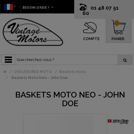
01 48 07 51
BESOIN D'AIDE ?
60
0
COMPTE
PANIER
CHAUSSURES MOTO
Baskets moto
Baskets Moto Neo - John Doe
BASKETS MOTO NEO - JOHN
DOE