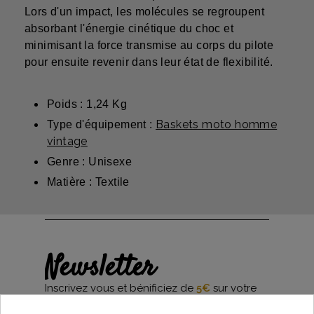
Lors d'un impact, les molécules se regroupent
absorbant l'énergie cinétique du choc et
minimisant la force transmise au corps du pilote
pour ensuite revenir dans leur état de flexibilité.
Poids : 1,24 Kg
Baskets moto homme
Type d'équipement :
vintage
Genre : Unisexe
Matière : Textile
Newsletter
Inscrivez vous et bénificiez de
5€
sur votre
première commande*
et restez informés des dernières nouveautés