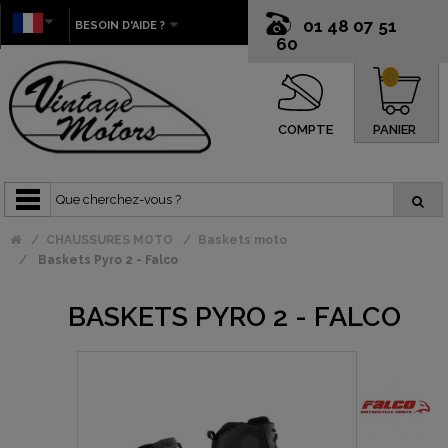
01 48 07 51
BESOIN D'AIDE ?
60
0
COMPTE
PANIER
CHAUSSURES MOTO
Baskets moto
Baskets Pyro 2 - Falco
BASKETS PYRO 2 - FALCO