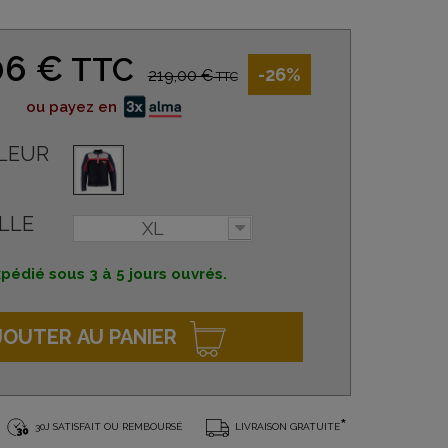
06 €
TTC
-26%
219,00 €
TTC
ou payez en
LEUR
LLE
XL
pédié sous 3 à 5 jours ouvrés.
JOUTER AU PANIER
*
30J SATISFAIT OU REMBOURSÉ
LIVRAISON GRATUITE