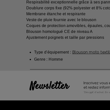
Respirabilité exceptionnelle grâce à ses panne
Doublure corps fixe (92% polyester et 8% cot
Membrane étanche et respirante
Veste de pluie fournie avec le blouson
Coques de protection amovibles, épaules, co
Blouson homologué CE de niveau A
Ajustement poignets et taille par pressions
Blouson moto texti
Type d'équipement :
Genre : Homme
Newsletter
Inscrivez vous 
et restez info
*Dès 99€ d'achat. En 