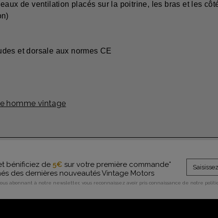
aux de ventilation placés sur la poitrine, les bras et les côt
on)
udes et dorsale aux normes CE
le homme vintage
et bénificiez de
5€
sur votre première commande*
rmés des dernières nouveautés Vintage Motors
vous abonnant à notre newsletter, vous reconnaissez avoir pris connaissance de notre polit