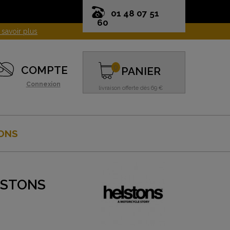
01 48 07 51
60
0
COMPTE
PANIER
Connexion
livraison offerte dès 69 €
ONS
LSTONS