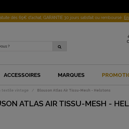
Gagnez 10 euros en parrainant un proche !
En savoir plus
ACCESSOIRES
MARQUES
PROMOTI
 textile vintage
Blouson Atlas Air Tissu-Mesh - Helstons
SON ATLAS AIR TISSU-MESH - HE