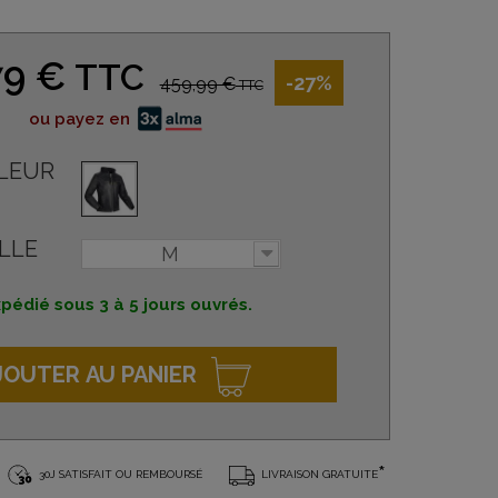
79 €
TTC
-27%
459,99 €
TTC
ou payez en
LEUR
LLE
M
pédié sous 3 à 5 jours ouvrés.
JOUTER AU PANIER
*
30J SATISFAIT OU REMBOURSÉ
LIVRAISON GRATUITE