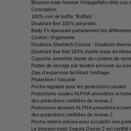
Blouson moto homme Vintage/Néo rétro cuir m
Conception
100% cuir de buffle "Buffalo".
Doublure fixe 100% polyester.
Body Fit épousant parfaitement les différente
Confort / Ergonomie
Doublure Shelltech Classic : Doublure therm
Doublure fixe filet 100% maille issue de fibr
Capuche amovible munie de cordons de serra
Pattes de serrage par bouton pression au nive
Zips d'expansion facilitant l'enfilage.
Protection / Sécurité
Poche réglable pour les protections coudes.
Protections coudes ALPHA amovibles et homol
des protections certifiées de niveau 2.
Protections épaules ALPHA amovibles et homo
des protections certifiées de niveau 2.
Poche interne prévue pour accueillir une prot
Le blouson moto Segura Dorian 2 est certifi