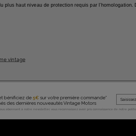
plus haut niveau de protection requis par l'homologation. D
me vintage
et bénificiez de
5€
sur votre première commande*
rmés des dernières nouveautés Vintage Motors
vous abonnant à notre newsletter, vous reconnaissez avoir pris connaissance de notre polit