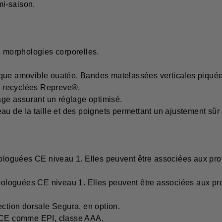
i-saison.
s morphologies corporelles.
ique amovible ouatée. Bandes matelassées verticales piquée
es recyclées Repreve®.
ge assurant un réglage optimisé.
au de la taille et des poignets permettant un ajustement sûr 
oguées CE niveau 1. Elles peuvent être associées aux prot
loguées CE niveau 1. Elles peuvent être associées aux pro
ection dorsale Segura, en option.
é CE comme EPI, classe AAA.