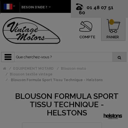
01 48 07 51
BESOIN D'AIDE ?
60
0
COMPTE
PANIER
EQUIPEMENT MOTARD
Blouson moto
Blouson textile vintage
Blouson Formula Sport Tissu Technique - Helstons
BLOUSON FORMULA SPORT
TISSU TECHNIQUE -
HELSTONS