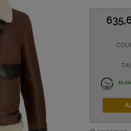
635,
COU
TAI
En St
A