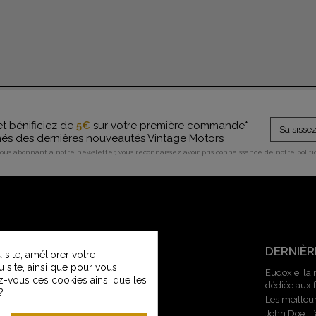
et bénificiez de
5€
sur votre première commande*
rmés des dernières nouveautés Vintage Motors
vous abonnant à notre newsletter, vous reconnaissez avoir pris connaissance de notre polit
SERVICE CLIENT
DERNIÈR
site, améliorer votre
u site, ainsi que pour vous
Contactez-nous
Eudoxie, la
z-vous ces cookies ainsi que les
dédiée aux
Service Clients Vintage Motors
?
Les meilleu
Guide des tailles
John Doe : 
Livraisons et retours