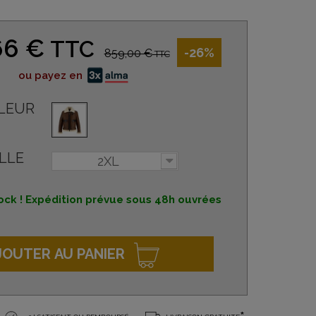
66 €
TTC
-26%
859,00 €
TTC
ou payez en
LEUR
LLE
2XL
ock ! Expédition prévue sous 48h ouvrées
JOUTER AU PANIER