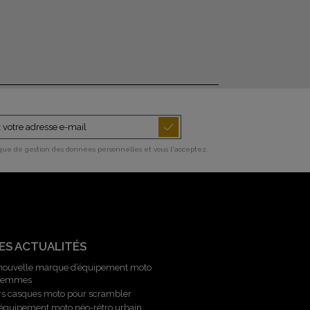
ique de gestion des données personnelles et vous l'acceptez.
ES ACTUALITÉS
 nouvelle marque d’équipement moto
 femmes
rs casques moto pour scrambler
l’équipement moto néo-rétro urbain