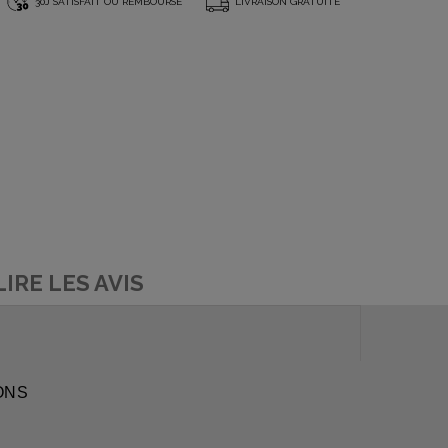
*
30J SATISFAIT OU REMBOURSÉ
LIVRAISON GRATUITE
LIRE LES AVIS
ONS