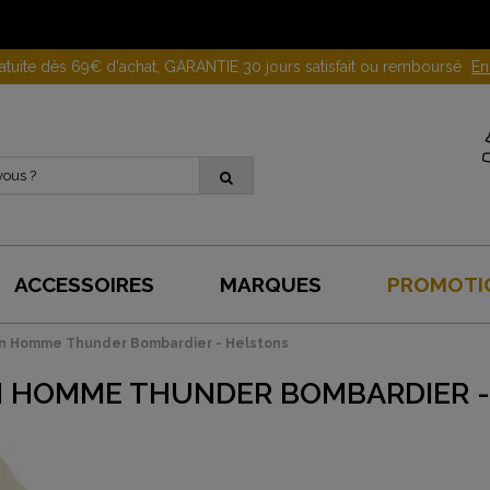
Gagnez 10 euros en parrainant un proche !
En savoir plus
ACCESSOIRES
MARQUES
PROMOTI
n Homme Thunder Bombardier - Helstons
 HOMME THUNDER BOMBARDIER -