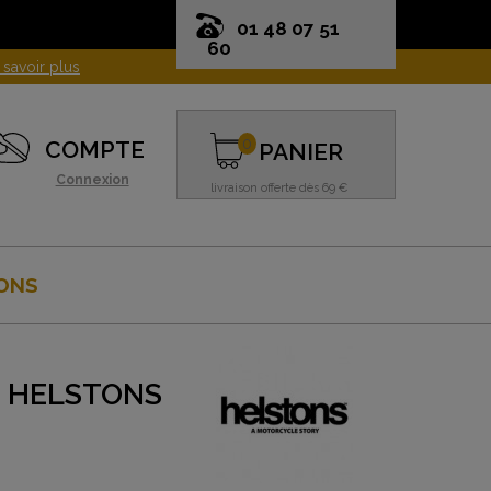
01 48 07 51
60
0
COMPTE
PANIER
Connexion
livraison offerte dès 69 €
ONS
 HELSTONS