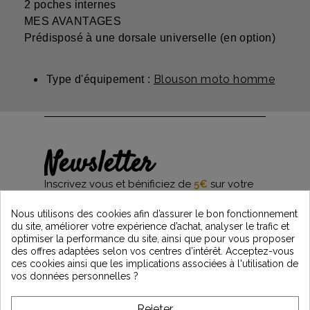
2 poches internes
MES AVANTAGES
Prédisposé à une dorsale universelle (en option)
Blouson moto homme
Type d'équipement :
Newsletter
Inscrivez vous et bénificiez de
5€
sur votre
première commande*
et restez informés des dernières nouveautés
Nous utilisons des cookies afin d’assurer le bon fonctionnement
Vintage Motors
du site, améliorer votre expérience d’achat, analyser le trafic et
optimiser la performance du site, ainsi que pour vous proposer
des offres adaptées selon vos centres d’intérêt. Acceptez-vous
ces cookies ainsi que les implications associées à l'utilisation de
*Dès 99€ d'achat. En vous abonnant à notre newsletter, vous reconnaissez avoir pris
vos données personnelles ?
connaissance de notre politique de gestion des données personnelles et vous
l'acceptez.
Rejeter