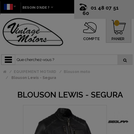
01 48 07 51
BESOIN D'AIDE ?
60
0
COMPTE
PANIER
EQUIPEMENT MOTARD
Blouson moto
Blouson Lewis - Segura
BLOUSON LEWIS - SEGURA