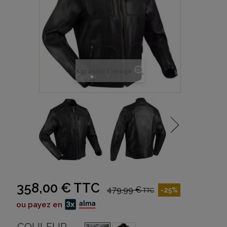
Agrandir l'image
358,00 €
TTC
479,99 €
-25%
TTC
ou payez en