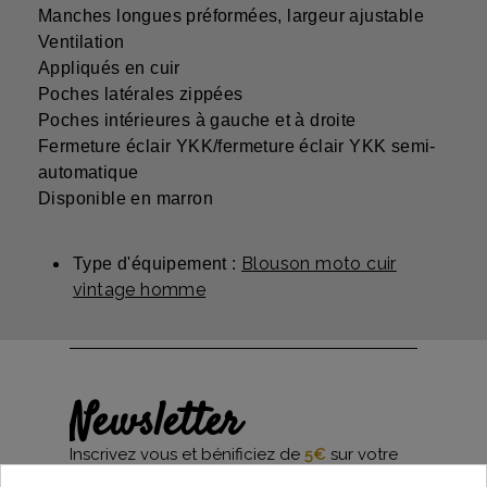
Manches longues préformées, largeur ajustable
Ventilation
Appliqués en cuir
Poches latérales zippées
Poches intérieures à gauche et à droite
Fermeture éclair YKK/fermeture éclair YKK semi-
automatique
Disponible en marron
Blouson moto cuir
Type d'équipement :
vintage homme
Newsletter
Inscrivez vous et bénificiez de
5€
sur votre
première commande*