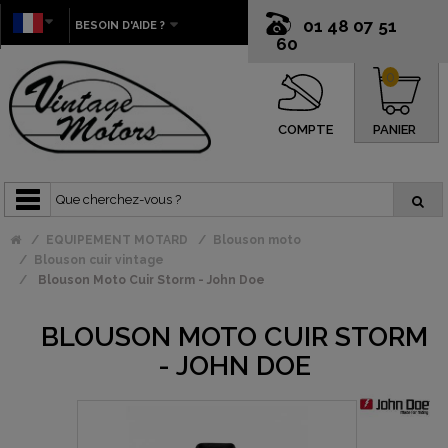
01 48 07 51
BESOIN D'AIDE ?
60
0
COMPTE
PANIER
EQUIPEMENT MOTARD
Blouson moto
Blouson cuir vintage
Blouson Moto Cuir Storm - John Doe
BLOUSON MOTO CUIR STORM
- JOHN DOE